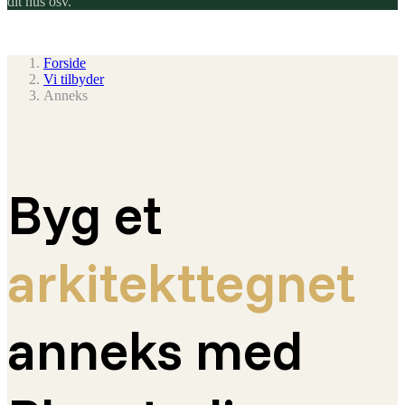
dit hus osv.
Forside
Vi tilbyder
Anneks
Byg et
arkitekttegnet
anneks med