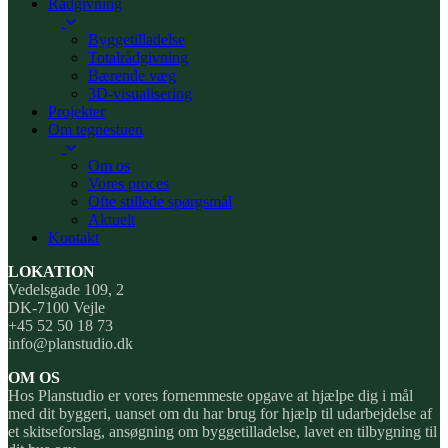
Rådgivning
Byggetilladelse
Totalrådgivning
Bærende væg
3D-visualisering
Projekter
Om tegnestuen
Om os
Vores proces
Ofte stillede spørgsmål
Aktuelt
Kontakt
LOKATION
Vedelsgade 109, 2
DK-7100 Vejle
+45 52 50 18 73
info@planstudio.dk
OM OS
Hos Planstudio er vores fornemmeste opgave at hjælpe dig i mål
med dit byggeri, uanset om du har brug for hjælp til udarbejdelse af
et skitseforslag, ansøgning om byggetilladelse, lavet en tilbygning til