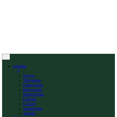
PROJEKTER
OM TEGNESTUEN
OM OS
VORES PROCES
OFTE STILLEDE SPØRGSMÅL
AKTUELT
KONTAKT
INFO@PLANSTUDIO.DK | +45 52 50 18 73
Arkitekt
Nybyg
Tilbygning
Ombygning
Renovering
Skitseforslag
Udestue
Carport
Sommerhus
Anneks