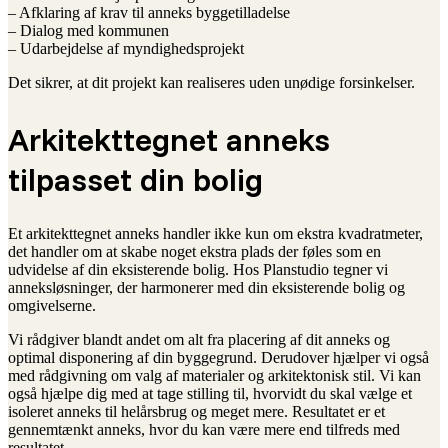
– Afklaring af krav til anneks byggetilladelse
– Dialog med kommunen
– Udarbejdelse af myndighedsprojekt
Det sikrer, at dit projekt kan realiseres uden unødige forsinkelser.
Arkitekttegnet anneks
tilpasset din bolig
Et arkitekttegnet anneks handler ikke kun om ekstra kvadratmeter,
det handler om at skabe noget ekstra plads der føles som en
udvidelse af din eksisterende bolig. Hos Planstudio tegner vi
anneksløsninger, der harmonerer med din eksisterende bolig og
omgivelserne.
Vi rådgiver blandt andet om alt fra placering af dit anneks og
optimal disponering af din byggegrund. Derudover hjælper vi også
med rådgivning om valg af materialer og arkitektonisk stil. Vi kan
også hjælpe dig med at tage stilling til, hvorvidt du skal vælge et
isoleret anneks til helårsbrug og meget mere. Resultatet er et
gennemtænkt anneks, hvor du kan være mere end tilfreds med
resultatet.