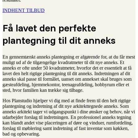
INDHENT TILBUD
Få lavet den perfekte
plantegning til dit anneks
En gennemtænkt anneks plantegning er afgørende for, at du får mest
muligt ud af de tilgængelige kvadratmeter til dit nye anneks. Et
anneks er ofte under 50 kvadratmeter, hvorfor det er essentielt at få
lavet den helt rigtige plantegning til dit anneks. Indretningen af dit
anneks skal passe til formålet, uanset om annekset skal bruges som
gæsteafdeling, hjemmekontor, teenageafdeling, hobbyrum eller et
sted, hvor familien kan trække sig tilbage.
Hos Planstudio hjælper vi dig med at finde frem til den helt rigtige
plantegning og indretning af dit nye arkitekttegnede anneks. Som
anneks arkitekt tager vi udgangspunkt i dine ønsker og behov, når vi
udarbejder forslag til indretningen. En professionel anneks tegning
kan blandt andet vise placeringen af døre og vinduer, rumfordeling,
forslag til møblering samt indretning af fast inventar som køkken,
bad og opbevaring.