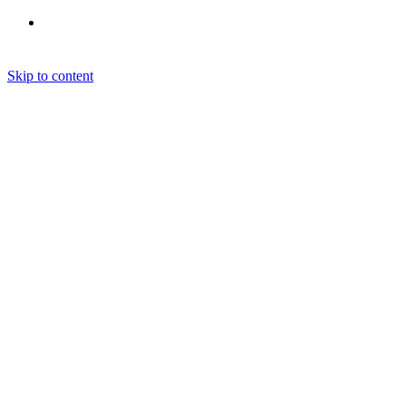
Skip to content
ARKITEKT
NYBYG
TILBYGNING
OMBYGNING
RENOVERING
SKITSEFORSLAG
UDESTUE
CARPORT
SOMMERHUS
ANNEKS
RÅDGIVNING
BYGGETILLADELSE
TOTALRÅDGIVNING
BÆRENDE VÆG