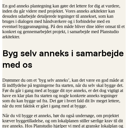
En god anneks plantegning kan gøre det lettere for dig at vurdere,
inden du går videre med projektet. Vores anneks arkitekter kan
desuden udarbejde detaljerede tegninger til annekset, som kan
bruges i dialogen med håndværkere og i forbindelse med en
eventuel byggeansøgning. På den måde bliver dine idéer omsat til et
konkret og gennemarbejdet projekt, i samarbejde med Planstudio
arkitekter.
Byg selv anneks i samarbejde
med os
Drømmer du om et ’byg selv anneks’, kan det være en god måde at
få indflydelse på tegningerne fra starten, når du selv skal bygge det.
Før du går i gang med at bygge dit nye anneks, er det dog vigtigt at
have en klar plan fra starten og nogle konkrete anneks tegninger
som du kan bygge ud fra. Det gør i hvert fald dit liv meget lettere,
når du rent faktisk er gået i gang med at bygge.
Når du vil bygge et anneks, bør du også undersøge, om projektet
kræver byggetilladelse, og om lokalplanen stiller særlige krav til dit
nye anneks. Hos Planstudio hjælper vi med at granske lokalplan og