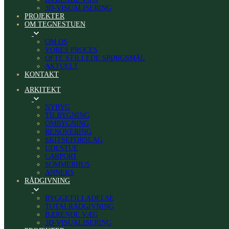
3D-VISUALISERING
PROJEKTER
OM TEGNESTUEN
OM OS
VORES PROCES
OFTE STILLEDE SPØRGSMÅL
AKTUELT
KONTAKT
ARKITEKT
NYBYG
TILBYGNING
OMBYGNING
RENOVERING
SKITSEFORSLAG
UDESTUE
CARPORT
SOMMERHUS
ANNEKS
RÅDGIVNING
BYGGETILLADELSE
TOTALRÅDGIVNING
BÆRENDE VÆG
3D-VISUALISERING