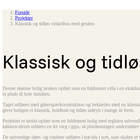
Forside
Projekter
Klassisk og tidløs vinkelhus med gesims
Klassisk og tid
Denne skønne bolig tænkes opført som en fuldmuret villa i en eksklus
er plads til hele familien.
Taget udføres med gitterspærkonstruktion og beklædes med en klassis
giver boligen et klassisk, holdbart og tidløs udtryk i mange år frem.
Projektet er tænkt opført som en fuldmuret bolig med teglsten udven
køkken/alrum udføres en let væg i gips, så planløsningen understøtter 
De udvendige døre- og vinduer udføres i træ/alu i sort, som skaber et