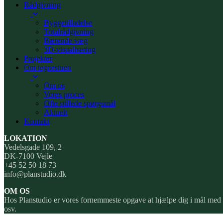
Rådgivning
Byggetilladelse
Totalrådgivning
Bærende væg
3D-visualisering
Projekter
Om tegnestuen
Om os
Vores proces
Ofte stillede spørgsmål
Aktuelt
Kontakt
LOKATION
Vedelsgade 109, 2
DK-7100 Vejle
+45 52 50 18 73
info@planstudio.dk
OM OS
Hos Planstudio er vores fornemmeste opgave at hjælpe dig i mål med dit
osv.