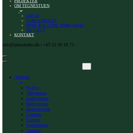
PROJEKTER
OM TEGNESTUEN
OM OS
VORES PROCES
OFTE STILLEDE SPØRGSMÅL
AKTUELT
KONTAKT
info@planstudio.dk | +45 52 50 18 73
Arkitekt
Nybyg
Tilbygning
Ombygning
Renovering
Skitseforslag
Udestue
Carport
Sommerhus
Anneks