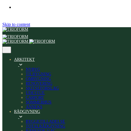
Skip to content
ARKITEKT
NYBYG
TILBYGNING
OMBYGNING
RENOVERING
SKITSEFORSLAG
UDESTUE
CARPORT
SOMMERHUS
ANNEKS
RÅDGIVNING
BYGGETILLADELSE
TOTALRÅDGIVNING
BÆRENDE VÆG