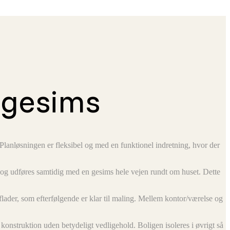
d gesims
lanløsningen er fleksibel og med en funktionel indretning, hvor der
og udføres samtidig med en gesims hele vejen rundt om huset. Dette
der, som efterfølgende er klar til maling. Mellem kontor/værelse og
onstruktion uden betydeligt vedligehold. Boligen isoleres i øvrigt så