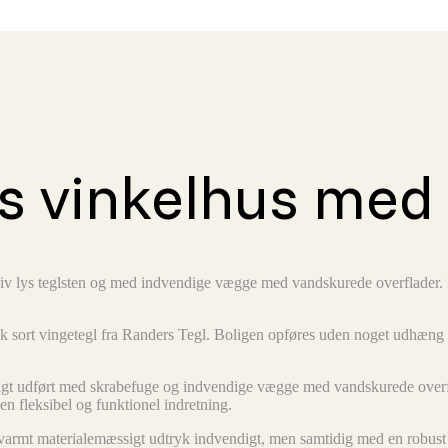
løs vinkelhus me
iv lys teglsten og med indvendige vægge med vandskurede overflader. P
k sort vingetegl fra Randers Tegl. Boligen opføres uden noget udhæng 
digt udført med skrabefuge og indvendige vægge med vandskurede overfla
en fleksibel og funktionel indretning.
 varmt materialemæssigt udtryk indvendigt, men samtidig med en robust k