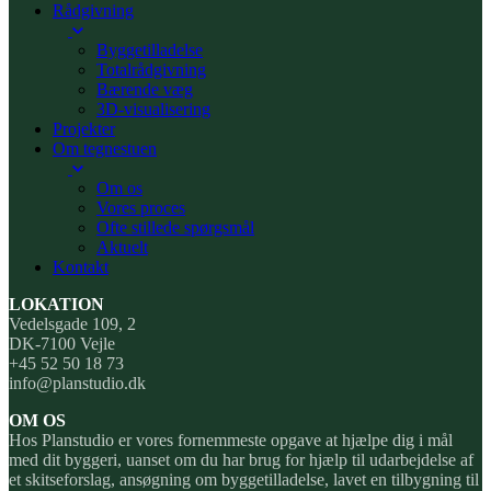
Rådgivning
Byggetilladelse
Totalrådgivning
Bærende væg
3D-visualisering
Projekter
Om tegnestuen
Om os
Vores proces
Ofte stillede spørgsmål
Aktuelt
Kontakt
LOKATION
Vedelsgade 109, 2
DK-7100 Vejle
+45 52 50 18 73
info@planstudio.dk
OM OS
Hos Planstudio er vores fornemmeste opgave at hjælpe dig i mål
med dit byggeri, uanset om du har brug for hjælp til udarbejdelse af
et skitseforslag, ansøgning om byggetilladelse, lavet en tilbygning til